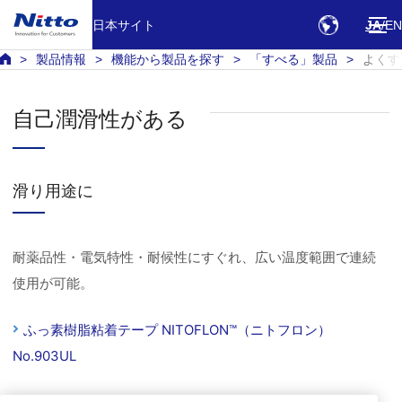
日本サイト
JA
EN
製品情報
機能から製品を探す
「すべる」製品
よくす
自己潤滑性がある
滑り用途に
耐薬品性・電気特性・耐候性にすぐれ、広い温度範囲で連続
使用が可能。
ふっ素樹脂粘着テープ NITOFLON™（ニトフロン）
No.903UL