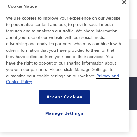
超高分子量ポリエチレンの特性そのままに、多孔質化するこ
Cookie Notice
とで滑り性を付与。
We use cookies to improve your experience on our website,
to personalize content and ads, to provide social media
超高分子量ポリエチレン多孔質シート SUNMAP™
features and to analyses our traffic. We share information
about your use of our website with our social media,
advertising and analytics partners, who may combine it with
ニュース
お問い合わせ
other information that you have provided to them or that
よくあるご質問
they have collected from your use of their services. You
have the right to opt-out of our sharing information about
you with our partners. Please click [Manage Settings] to
customize your cookie settings on our website.
Privacy and
Cookie Policy
サイトマップ
サイトポリシー
個人情報保護ポリシー
情報セキュリティ基本方針
Accept Cookies
©Nitto Denko Corporation. 2026 All rights reserved.
Manage Settings