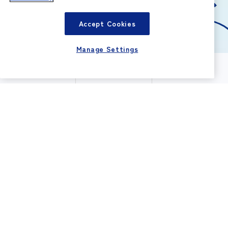
Accept Cookies
Manage Settings
大学・大学院生
高専生
キャリア採用
ENTRY
ENTRY
ENTRY
MESSAGE
｢ここまでやるか｣と、お客さまを驚かせたい。
その想いが、わたしたちの原動力です。
View More
I
NTRODUCTION
はじめにNittoを知る