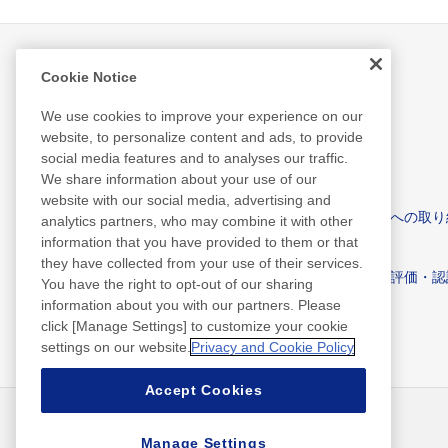
Cookie Notice
サステナビリティ
We use cookies to improve your experience on our
website, to personalize content and ads, to provide
social media features and to analyses our traffic.
We share information about your use of our
website with our social media, advertising and
Nittoのサステナビリティ
環境への取り
analytics partners, who may combine it with other
information that you have provided to them or that
they have collected from your use of their services.
サステナビリティ関連ライブラリ
外部評価・認
You have the right to opt-out of our sharing
information about you with our partners. Please
click [Manage Settings] to customize your cookie
settings on our website.
Privacy and Cookie Policy
Accept Cookies
ニュース
お問い合わせ
よくあるご質問
Manage Settings