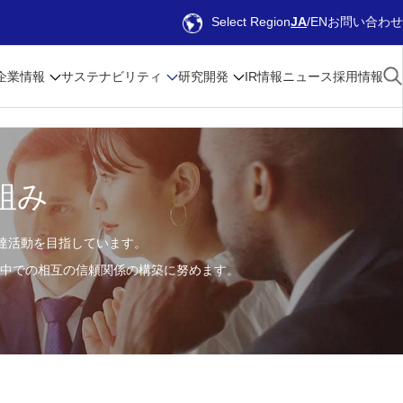
Select Region
JA
EN
お問い合わせ
企業情報
サステナビリティ
研究開発
IR情報
ニュース
採用情報
組み
調達活動を目指しています。
る中での相互の信頼関係の構築に努めます。