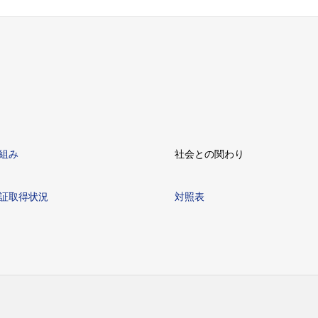
組み
社会との関わり
証取得状況
対照表