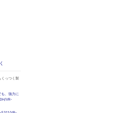
く
もくっつく製
でも、強力に
H/VR-
311/VR-