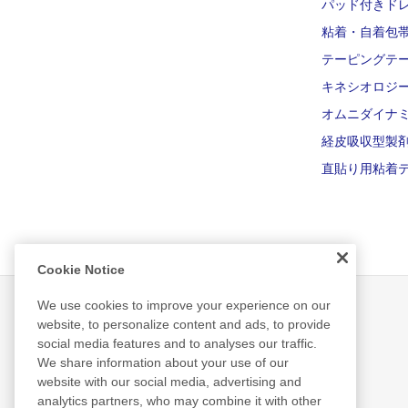
パッド付きド
粘着・自着包
テーピングテ
キネシオロジ
オムニダイナ
経皮吸収型製
直貼り用粘着テ
Cookie Notice
We use cookies to improve your experience on our
website, to personalize content and ads, to provide
social media features and to analyses our traffic.
製品情報
We share information about your use of our
website with our social media, advertising and
analytics partners, who may combine it with other