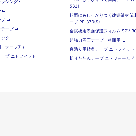
レッシング
5321
帯
粗面にもしっかりつく建築部材仮
ープ
ープ PF-370(S)
ーテープ
金属板用表面保護フィルム SPV-301
ミック
超強力両面テープ 粗面用
剤（テープ剤）
直貼り用粘着テープ ニトフィット
ープ ニトフィット
折りたたみテープ ニトフォールド