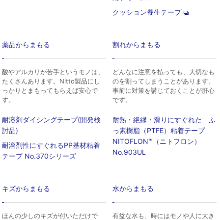
クッション養生テープ
薬品からまもる
割れからまもる
酸やアルカリが苦手というモノは、
どんなに注意を払っても、大切なも
たくさんあります。Nitto製品にし
のを割ってしまうことがあります。
っかりとまもってもらえば安心で
事前に対策を講じておくことが肝心
す。
です。
耐溶剤ダイシングテープ(開発検
耐熱・絶縁・滑りにすぐれた ふ
討品)
っ素樹脂（PTFE）粘着テープ
NITOFLON™（ニトフロン）
耐溶剤性にすぐれるPP基材粘着
No.903UL
テープ No.370シリーズ
キズからまもる
水からまもる
ほんの少しのキズが付いただけで
有益な水も、時にはモノや人に大き