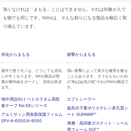
強くなければ「まもる」ことはできません。それは対象が人で
も物でも同じです。Nittoは、そんな頼りになる製品を幅広く取
り揃えています。
劣化からまもる
衝撃からまもる
屋外で使うモノは、どうしても劣化
強い衝撃によって甚大な被害を被る
しやすくなります。Nitto製品が雨
こともあります。そうならないため
風や紫外線をガードし、劣化を防ぎ
の"転ばぬ先の杖"それがNitto製品で
ます。
す。
地中埋設向け ペトロラタム系防
エプトシーラー
食テープ No.59シリーズ
超高分子量ポリエチレン多孔質シ
アルミサッシ用表面保護フィルム
ート SUNMAP™
SPV-A-6050/A-8050
薄層・高回復ガスケット・シール
用フォーム SCF™