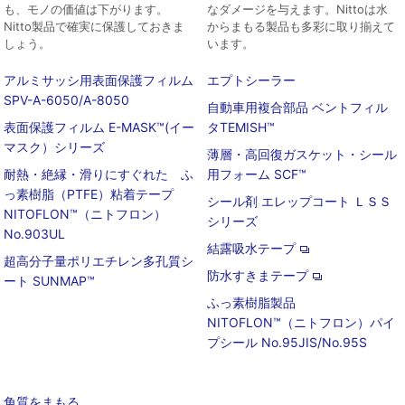
も、モノの価値は下がります。
なダメージを与えます。Nittoは水
Nitto製品で確実に保護しておきま
からまもる製品も多彩に取り揃えて
しょう。
います。
アルミサッシ用表面保護フィルム
エプトシーラー
SPV-A-6050/A-8050
自動車用複合部品 ベントフィル
表面保護フィルム E-MASK™(イー
タTEMISH™
マスク）シリーズ
薄層・高回復ガスケット・シール
耐熱・絶縁・滑りにすぐれた ふ
用フォーム SCF™
っ素樹脂（PTFE）粘着テープ
シール剤 エレップコート ＬＳＳ
NITOFLON™（ニトフロン）
シリーズ
No.903UL
結露吸水テープ
超高分子量ポリエチレン多孔質シ
防水すきまテープ
ート SUNMAP™
ふっ素樹脂製品
NITOFLON™（ニトフロン）パイ
プシール No.95JIS/No.95S
角質をまもる