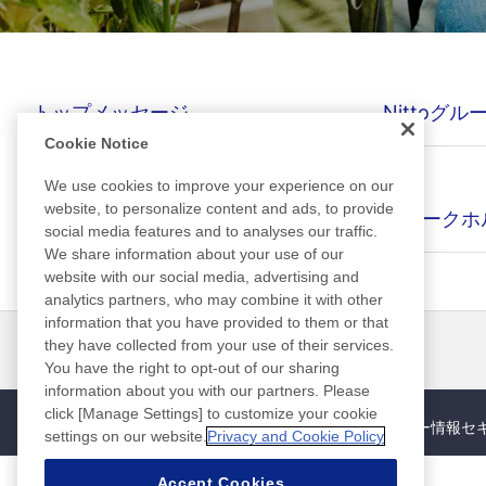
トップメッセージ
Nittoグ
Cookie Notice
We use cookies to improve your experience on our
website, to personalize content and ads, to provide
PlanetFlags™/HumanFlags™
ステークホ
social media features and to analyses our traffic.
We share information about your use of our
website with our social media, advertising and
analytics partners, who may combine it with other
information that you have provided to them or that
they have collected from your use of their services.
ニュース
お問い合わせ
よくあるご質問
You have the right to opt-out of our sharing
information about you with our partners. Please
click [Manage Settings] to customize your cookie
サイトマップ
サイトポリシー
個人情報保護ポリシー
情報セ
settings on our website.
Privacy and Cookie Policy
Accept Cookies