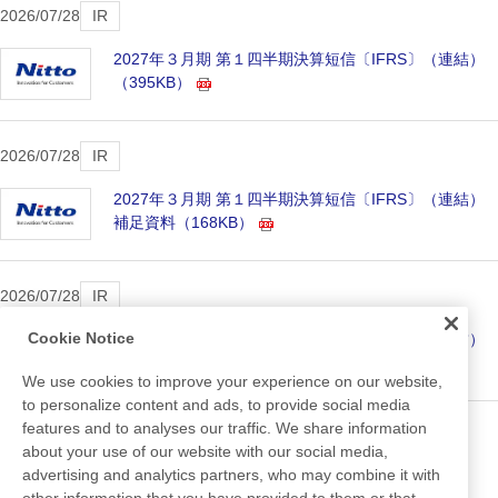
2026/07/28
IR
2027年３月期 第１四半期決算短信〔IFRS〕（連結）
（395KB）
2026/07/28
IR
2027年３月期 第１四半期決算短信〔IFRS〕（連結）
補足資料
（168KB）
2026/07/28
IR
Cookie Notice
2027年３月期 第１四半期決算短信〔IFRS〕（連結）
決算説明資料
（1.3MB）
We use cookies to improve your experience on our website,
to personalize content and ads, to provide social media
features and to analyses our traffic. We share information
ニュース一覧へ
about your use of our website with our social media,
advertising and analytics partners, who may combine it with
other information that you have provided to them or that