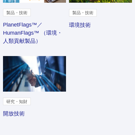
製品・技術
製品・技術
PlanetFlags™／
環境技術
HumanFlags™ （環境・
人類貢献製品）
研究・知財
開放技術