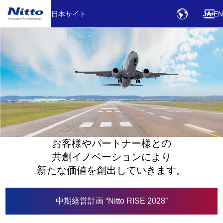
本文へリンク
日本サイト
JA
EN
お客様やパートナー様との
共創イノベーションにより
新たな価値を創出していきます。
中期経営計画 “Nitto RISE 2028”