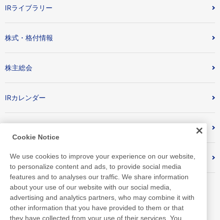
IRライブラリー
株式・格付情報
株主総会
IRカレンダー
IRメール配信
Cookie Notice
We use cookies to improve your experience on our website,
よくあるご質問
to personalize content and ads, to provide social media
features and to analyses our traffic. We share information
about your use of our website with our social media,
advertising and analytics partners, who may combine it with
other information that you have provided to them or that
they have collected from your use of their services. You