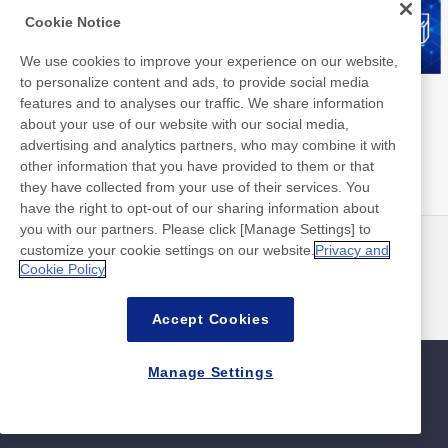
Cookie Notice
We use cookies to improve your experience on our website,
to personalize content and ads, to provide social media
Nittoライブラリ
Nittoグループ統合報告書
features and to analyses our traffic. We share information
about your use of our website with our social media,
advertising and analytics partners, who may combine it with
other information that you have provided to them or that
they have collected from your use of their services. You
have the right to opt-out of our sharing information about
you with our partners. Please click [Manage Settings] to
customize your cookie settings on our website.
Privacy and
ニュース
お問い合わせ
Cookie Policy
よくあるご質問
Accept Cookies
Manage Settings
サイトマップ
サイトポリシー
個人情報保護ポリシー
情報セキュリティ基本方針
©Nitto Denko Corporation. 2026 All rights reserved.