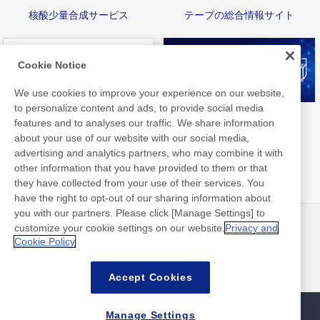
核酸少量合成サービス
テープの総合情報サイト
Cookie Notice
We use cookies to improve your experience on our website,
to personalize content and ads, to provide social media
Nittoライブラリ
FAQ
features and to analyses our traffic. We share information
about your use of our website with our social media,
advertising and analytics partners, who may combine it with
other information that you have provided to them or that
they have collected from your use of their services. You
have the right to opt-out of our sharing information about
you with our partners. Please click [Manage Settings] to
customize your cookie settings on our website.
Privacy and
ニュース
お問い合わせ
Cookie Policy
よくあるご質問
Accept Cookies
Manage Settings
サイトマップ
サイトポリシー