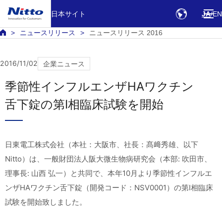
日本サイト
JA
EN
ニュースリリース
ニュースリリース 2016
2016/11/02
企業ニュース
季節性インフルエンザHAワクチン
舌下錠の第Ⅰ相臨床試験を開始
日東電工株式会社（本社：大阪市、社長：髙﨑秀雄、以下
Nitto）は、一般財団法人阪大微生物病研究会（本部: 吹田市、
理事長: 山西 弘一）と共同で、本年10月より季節性インフルエ
ンザHAワクチン舌下錠（開発コード：NSV0001）の第Ⅰ相臨床
試験を開始致しました。