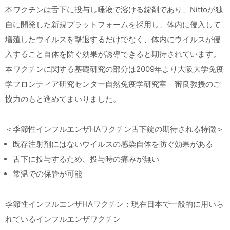
本ワクチンは舌下に投与し唾液で溶ける錠剤であり、Nittoが独
自に開発した新規プラットフォームを採用し、体内に侵入して
増殖したウイルスを撃退するだけでなく、体内にウイルスが侵
入すること自体を防ぐ効果が誘導できると期待されています。
本ワクチンに関する基礎研究の部分は2009年より大阪大学免疫
学フロンティア研究センター自然免疫学研究室 審良教授のご
協力のもと進めてまいりました。
＜季節性インフルエンザHAワクチン舌下錠の期待される特徴＞
既存注射剤にはないウイルスの感染自体を防ぐ効果がある
舌下に投与するため、投与時の痛みが無い
常温での保管が可能
季節性インフルエンザHAワクチン：現在日本で一般的に用いら
れているインフルエンザワクチン