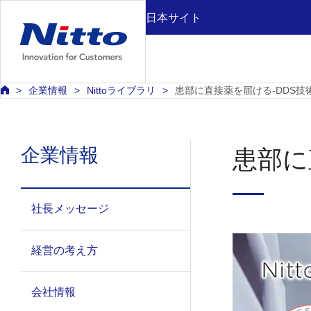
日本サイト
企業情報
Nittoライブラリ
患部に直接薬を届ける-DDS技
企業情報
患部に
社長メッセージ
経営の考え方
会社情報