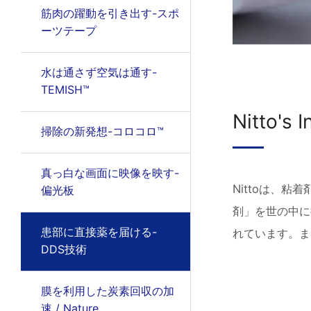
筋肉の躍動を引き出す-スポ
ーツテープ
水は通さず空気は通す-
TEMISH™
Nitto's 
掃除の新発想-コロコロ™
真っ白な画面に映像を映す-
Nittoは、
偏光板
剤」を世の中に
患部に直接薬を届ける-
れています。ま
DDS技術
膜を利用した炭素回収の加
速 / Nature