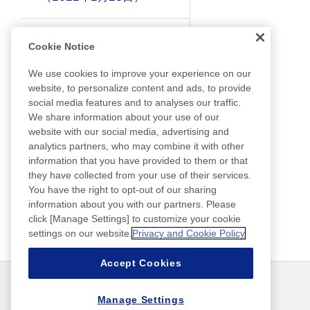
Nitto ATPファイナルズ篇
Cookie Notice
We use cookies to improve your experience on our
NOT MAGIC, IT’S Nitto !
website, to personalize content and ads, to provide
social media features and to analyses our traffic.
We share information about your use of our
JR茨木駅 大型看板広告
website with our social media, advertising and
analytics partners, who may combine it with other
information that you have provided to them or that
成長し続けるNitto － そ
they have collected from your use of their services.
のビジネスモデルに世界が
You have the right to opt-out of our sharing
注目 －
information about you with our partners. Please
click [Manage Settings] to customize your cookie
settings on our website.
Privacy and Cookie Policy
Discover Nitto
Accept Cookies
ニュース
お問い合わせ
よくあるご質問
Manage Settings