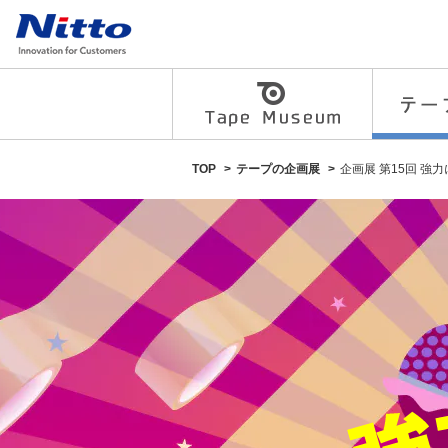
粘
着
テ
TOP
テープの企画展
企画展 第15回 強
ー
プ
の
総
合