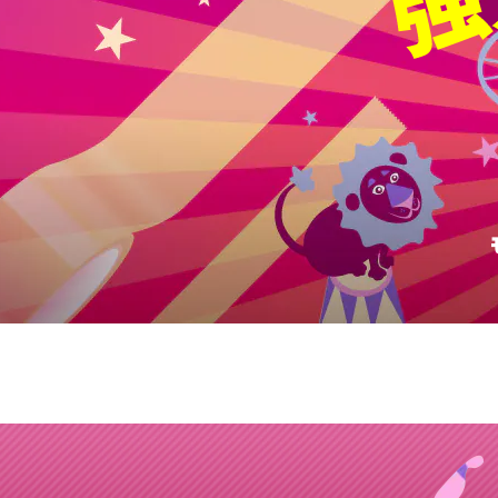
情
報
サ
イ
ト
Tape
Museum