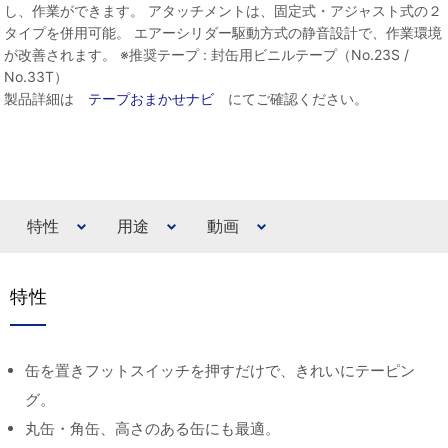
し、作業ができます。 アタッチメントは、固定式・アジャスト式の２
タイプを併用可能。 エアーシリダー駆動方式の静音設計で、作業環境
が改善されます。 ※推奨テープ : 封缶用ビニルテープ（No.23S /
No.33T）
製品詳細は
テープおまかせナビ
にてご確認ください。
特性
用途
動画
特性
缶を置きフットスイッチを押すだけで、きれいにテーピン
グ。
丸缶・角缶、高さのある缶にも最適。