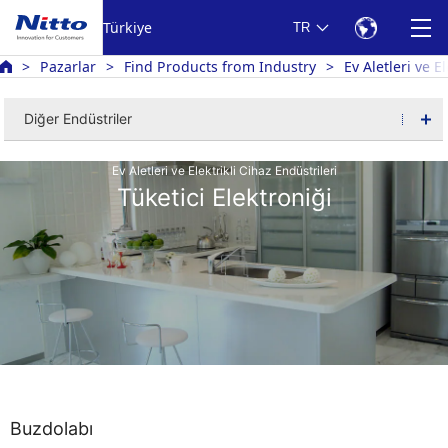
Türkiye
TR
Pazarlar
Find Products from Industry
Ev Aletleri ve E
Diğer Endüstriler
Ev Aletleri ve Elektrikli Cihaz Endüstrileri
Tüketici Elektroniği
Buzdolabı