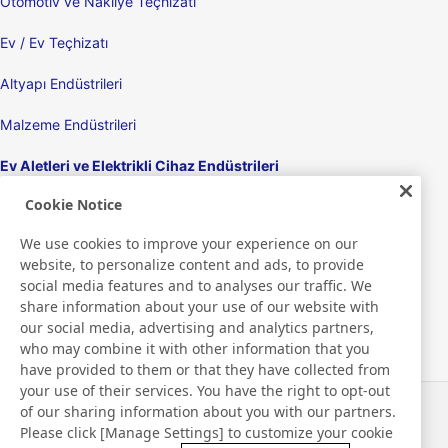
Otomotiv ve Nakliye Teçhizatı
Ev / Ev Teçhizatı
Altyapı Endüstrileri
Malzeme Endüstrileri
Ev Aletleri ve Elektrikli Cihaz Endüstrileri
Cookie Notice
Ekranlar
We use cookies to improve your experience on our
Elektronik Cihazlar
website, to personalize content and ads, to provide
social media features and to analyses our traffic. We
Tıbbi
share information about your use of our website with
our social media, advertising and analytics partners,
Ambalaj Ürünleri/Ambalaj Makineleri
who may combine it with other information that you
have provided to them or that they have collected from
Tüketici Ürünleri / Kişisel Bakım Ürünleri
your use of their services. You have the right to opt-out
of our sharing information about you with our partners.
Haberler
İletişim
Please click [Manage Settings] to customize your cookie
SSS