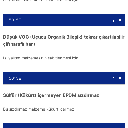
5015E
Düşük VOC (Uçucu Organik Bileşik) tekrar çıkartılabilir
çift taraflı bant
Isı yalıtım malzemesinin sabitlenmesi için.
5015E
Sülfür (Kükürt) içermeyen EPDM sızdırmaz
Bu sızdırmaz malzeme kükürt içermez.