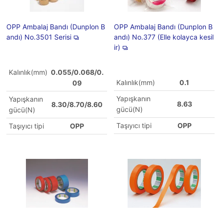
OPP Ambalaj Bandı (Dunplon B
OPP Ambalaj Bandı (Dunplon B
andı) No.3501 Serisi
andı) No.377 (Elle kolayca kesil
ir)
Kalınlık(mm)
0.055/0.068/0.
Kalınlık(mm)
0.1
09
Yapışkanın
Yapışkanın
8.63
8.30/8.70/8.60
gücü(N)
gücü(N)
Taşıyıcı tipi
OPP
Taşıyıcı tipi
OPP