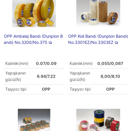
OPP Ambalaj Bandı (Dunplon B
OPP Koli Bandı (Dunplon Bandı)
andı) No.3200/No.375
No.3301EZ/No.3303EZ
Kalınlık(mm)
0.07/0.09
Kalınlık(mm)
0,055/0,067
Yapışkanın
Yapışkanın
6.94/7.22
8,00/8,10
gücü(N)
gücü(N)
Taşıyıcı tipi
OPP
Taşıyıcı tipi
OPP