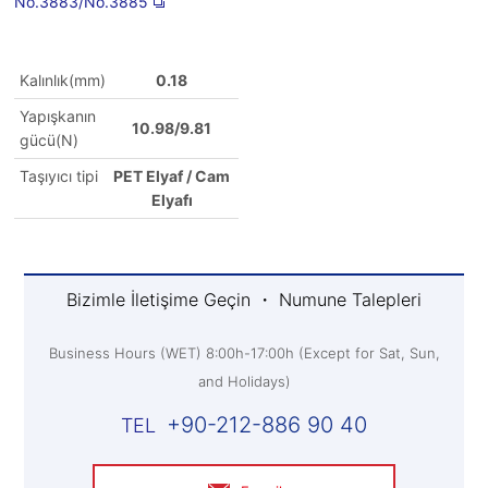
No.3883/No.3885
Kalınlık(mm)
0.18
Yapışkanın
10.98/9.81
gücü(N)
Taşıyıcı tipi
PET Elyaf / Cam
Elyafı
Bizimle İletişime Geçin ・ Numune Talepleri
Business Hours (WET) 8:00h-17:00h (Except for Sat, Sun,
and Holidays)
+90-212-886 90 40