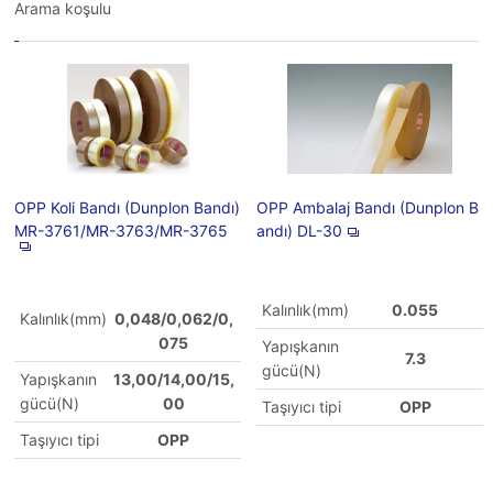
Arama koşulu
OPP Koli Bandı (Dunplon Bandı)
OPP Ambalaj Bandı (Dunplon B
MR-3761/MR-3763/MR-3765
andı) DL-30
Kalınlık(mm)
0.055
Kalınlık(mm)
0,048/0,062/0,
075
Yapışkanın
7.3
gücü(N)
Yapışkanın
13,00/14,00/15,
gücü(N)
00
Taşıyıcı tipi
OPP
Taşıyıcı tipi
OPP