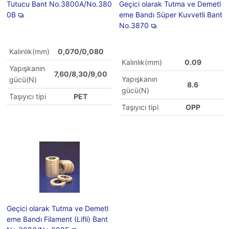
Tutucu Bant No.3800A/No.380
Geçici olarak Tutma ve Demetl
0B
eme Bandı Süper Kuvvetli Bant
No.3870
Kalınlık(mm)
0,070/0,080
Kalınlık(mm)
0.09
Yapışkanın
7,60/8,30/9,00
Yapışkanın
gücü(N)
8.6
gücü(N)
Taşıyıcı tipi
PET
Taşıyıcı tipi
OPP
Geçici olarak Tutma ve Demetl
eme Bandı Filament (Lifli) Bant