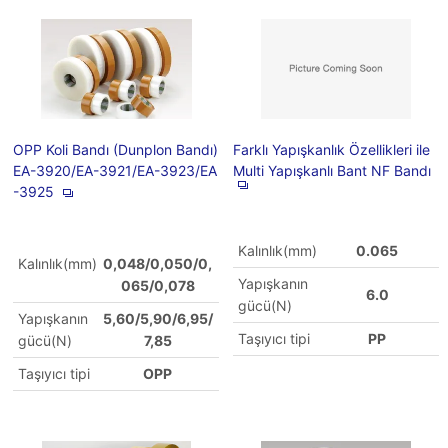
OPP Koli Bandı (Dunplon Bandı)
Farklı Yapışkanlık Özellikleri ile
EA-3920/EA-3921/EA-3923/EA
Multi Yapışkanlı Bant NF Bandı
-3925
Kalınlık(mm)
0.065
Kalınlık(mm)
0,048/0,050/0,
Yapışkanın
065/0,078
6.0
gücü(N)
Yapışkanın
5,60/5,90/6,95/
Taşıyıcı tipi
PP
gücü(N)
7,85
Taşıyıcı tipi
OPP