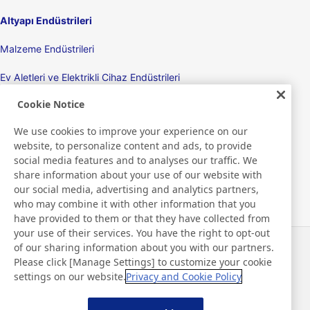
Altyapı Endüstrileri
Malzeme Endüstrileri
Ev Aletleri ve Elektrikli Cihaz Endüstrileri
Cookie Notice
Ekranlar
We use cookies to improve your experience on our
Elektronik Cihazlar
website, to personalize content and ads, to provide
social media features and to analyses our traffic. We
Tıbbi
share information about your use of our website with
our social media, advertising and analytics partners,
Ambalaj Ürünleri/Ambalaj Makineleri
who may combine it with other information that you
have provided to them or that they have collected from
Tüketici Ürünleri / Kişisel Bakım Ürünleri
your use of their services. You have the right to opt-out
of our sharing information about you with our partners.
Haberler
İletişim
Please click [Manage Settings] to customize your cookie
SSS
settings on our website.
Privacy and Cookie Policy