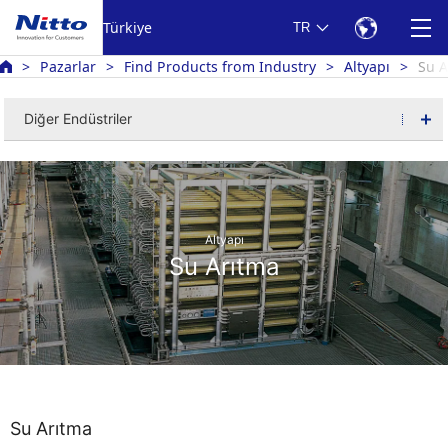
Türkiye
TR
Pazarlar
Find Products from Industry
Altyapı
Su A
Diğer Endüstriler
Altyapı
Su Arıtma
Su Arıtma