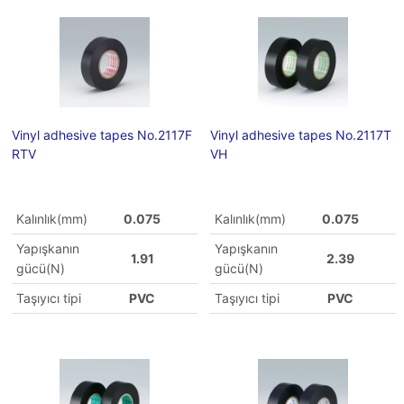
Vinyl adhesive tapes No.2117F
Vinyl adhesive tapes No.2117T
RTV
VH
Kalınlık(mm)
0.075
Kalınlık(mm)
0.075
Yapışkanın
Yapışkanın
1.91
2.39
gücü(N)
gücü(N)
Taşıyıcı tipi
PVC
Taşıyıcı tipi
PVC