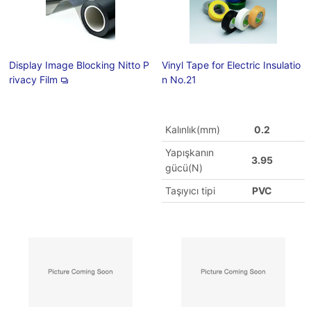
Display Image Blocking Nitto P
Vinyl Tape for Electric Insulatio
rivacy Film
n No.21
Kalınlık(mm)
0.2
Yapışkanın
3.95
gücü(N)
Taşıyıcı tipi
PVC