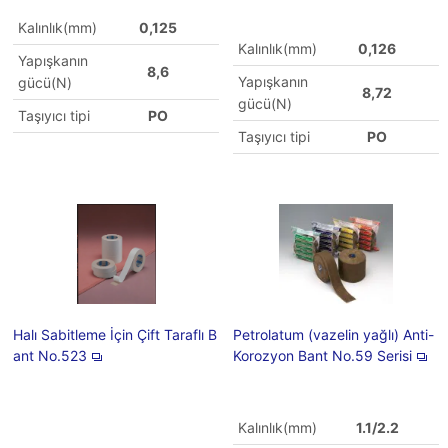
Kalınlık(mm)
0,125
Kalınlık(mm)
0,126
Yapışkanın
8,6
Yapışkanın
gücü(N)
8,72
gücü(N)
Taşıyıcı tipi
PO
Taşıyıcı tipi
PO
Halı Sabitleme İçin Çift Taraflı B
Petrolatum (vazelin yağlı) Anti-
ant No.523
Korozyon Bant No.59 Serisi
Kalınlık(mm)
1.1/2.2