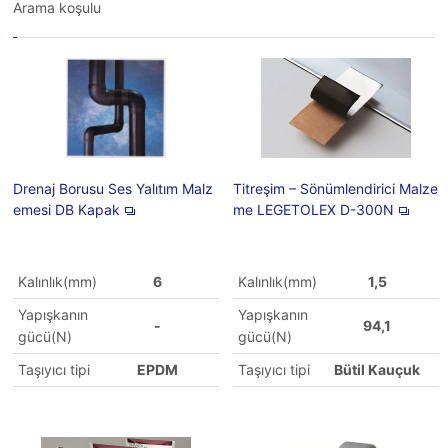
Arama koşulu
Drenaj Borusu Ses Yalıtım Malz
Titreşim – Sönümlendirici Malze
emesi DB Kapak
me LEGETOLEX D-300N
Kalınlık(mm)
6
Kalınlık(mm)
1,5
Yapışkanın
Yapışkanın
-
94,1
gücü(N)
gücü(N)
Taşıyıcı tipi
EPDM
Taşıyıcı tipi
Bütil Kauçuk