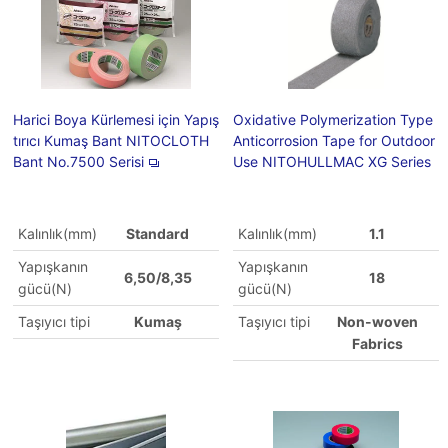
Harici Boya Kürlemesi için Yapış
Oxidative Polymerization Type
tırıcı Kumaş Bant NITOCLOTH
Anticorrosion Tape for Outdoor
Bant No.7500 Serisi
Use NITOHULLMAC XG Series
Kalınlık(mm)
Standard
Kalınlık(mm)
1.1
Yapışkanın
Yapışkanın
6,50/8,35
18
gücü(N)
gücü(N)
Taşıyıcı tipi
Kumaş
Taşıyıcı tipi
Non-woven
Fabrics