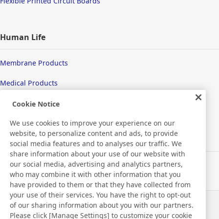
Flexible Printed Circuit Boards
Human Life
Membrane Products
Medical Products
Hygiene
Cookie Notice
We use cookies to improve your experience on our
website, to personalize content and ads, to provide
New Products/Technologies
social media features and to analyses our traffic. We
share information about your use of our website with
our social media, advertising and analytics partners,
Flex Sensing
who may combine it with other information that you
have provided to them or that they have collected from
Electric Debonding Tape
your use of their services. You have the right to opt-out
of our sharing information about you with our partners.
Haberler
İletişim
Please click [Manage Settings] to customize your cookie
SSS