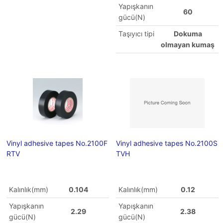
Yapışkanın
60
gücü(N)
Taşıyıcı tipi
Dokuma
olmayan kumaş
Vinyl adhesive tapes No.2100F
Vinyl adhesive tapes No.2100S
RTV
TVH
Kalınlık(mm)
0.104
Kalınlık(mm)
0.12
Yapışkanın
Yapışkanın
2.29
2.38
gücü(N)
gücü(N)