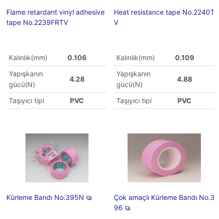
Flame retardant vinyl adhesive
Heat resistance tape No.2240T
tape No.2239FRTV
V
Kalınlık(mm)
0.106
Kalınlık(mm)
0.109
Yapışkanın
Yapışkanın
4.28
4.88
gücü(N)
gücü(N)
Taşıyıcı tipi
PVC
Taşıyıcı tipi
PVC
Kürleme Bandı No.395N
Çok amaçlı Kürleme Bandı No.3
96