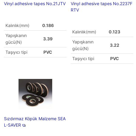
Vinyl adhesive tapes No.21JTV
Vinyl adhesive tapes No.2237F
RTV
Kalınlık(mm)
0.186
Kalınlık(mm)
0.123
Yapışkanın
3.39
Yapışkanın
gücü(N)
3.22
gücü(N)
Taşıyıcı tipi
PVC
Taşıyıcı tipi
PVC
Sızdırmaz Köpük Malzeme SEA
L-SAVER