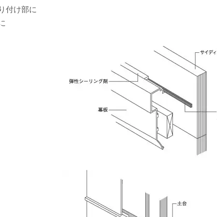
り付け部に
に