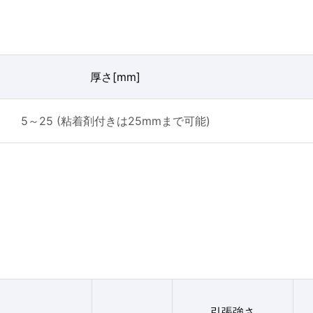
厚さ[mm]
5～25 (粘着剤付きは25mmまで可能)
引張強さ