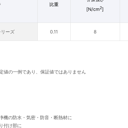
番
比重
2
[N/cm
]
0シリーズ
0.11
8
測定値の一例であり、保証値ではありません
浄機の防水・気密・防音・断熱材に
り付け部に