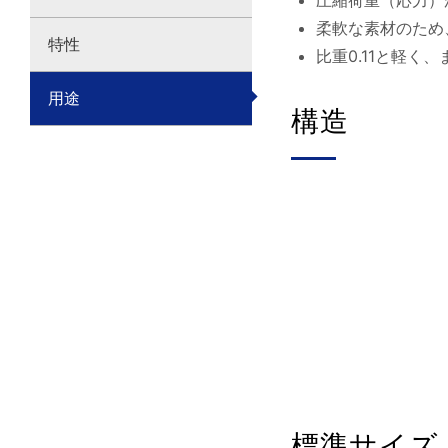
圧縮荷重（応力）
柔軟な素材のため
特性
比重0.11と軽
用途
構造
標準サイズ