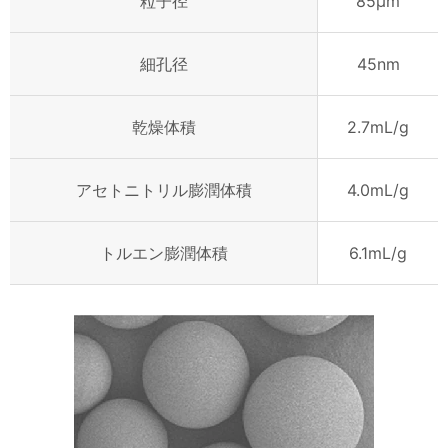
粒子径
85μm
細孔径
45nm
乾燥体積
2.7mL/g
アセトニトリル膨潤体積
4.0mL/g
トルエン膨潤体積
6.1mL/g