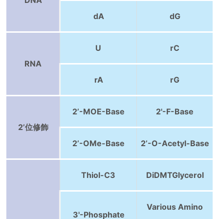
dA
dG
U
rC
RNA
rA
rG
2’-MOE-Base
2'-F-Base
2’位修飾
2’-OMe-Base
2’-O-Acetyl-Base
Thiol-C3
DiDMTGlycerol
Various Amino
3'-Phosphate