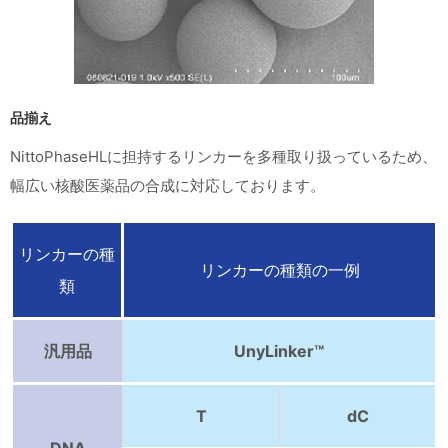
品揃え
NittoPhaseHLに担持するリンカーを多種取り扱っているため、
幅広い核酸医薬品の合成に対応しております。
リンカーの種
リンカーの種類の一例
類
汎用品
UnyLinker™
T
dC
DNA