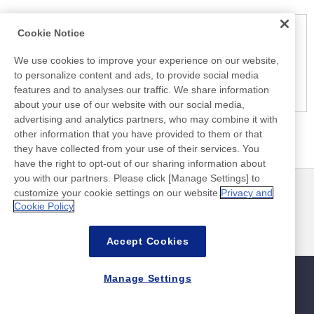
Cookie Notice
ご注意
こちらで掲載されている情報は発表日現在の情報です。他のメデ
We use cookies to improve your experience on our website,
ィアなどで御覧になった情報と内容が異なる場合がありますの
to personalize content and ads, to provide social media
で、あらかじめご了承ください。
features and to analyses our traffic. We share information
about your use of our website with our social media,
advertising and analytics partners, who may combine it with
other information that you have provided to them or that
they have collected from your use of their services. You
have the right to opt-out of our sharing information about
you with our partners. Please click [Manage Settings] to
customize your cookie settings on our website.
Privacy and
ニュース
お問い合わせ
Cookie Policy
よくあるご質問
Accept Cookies
Manage Settings
サイトマップ
サイトポリシー
個人情報保護ポリシー
情報セキュリティ基本方針
©Nitto Denko Corporation. 2026 All rights reserved.