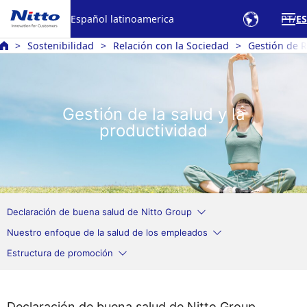
Español latinoamerica
PT
ES
Sostenibilidad
Relación con la Sociedad
Gestión de R
Gestión de la salud y la
productividad
Declaración de buena salud de Nitto Group
Nuestro enfoque de la salud de los empleados
Estructura de promoción
Declaración de buena salud de Nitto Group