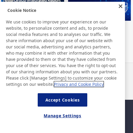
Cookie Notice
We use cookies to improve your experience on our
website, to personalize content and ads, to provide
Nitto Group Integrated Report
Nitto Library
social media features and to analyses our traffic. We
share information about your use of our website with
our social media, advertising and analytics partners,
who may combine it with other information that you
have provided to them or that they have collected from
your use of their services. You have the right to opt-out
of our sharing information about you with our partners.
Noticias
Contacto
Please click [Manage Settings] to customize your cookie
Preguntas frecuentes
settings on our website.
Privacy and Cookie Policy
Accept Cookies
Mapa del sitio
Política del sitio
Manage Settings
Política de privacidad
Política de seguridad de la
información básica
©Nitto Denko Corporation. 2026 All rights reserved.