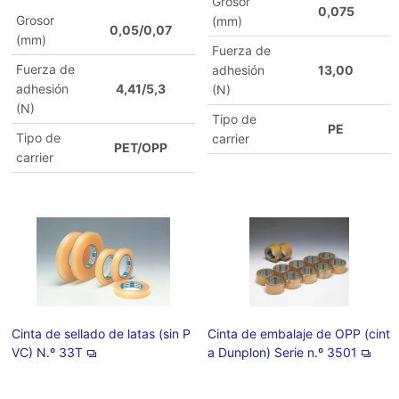
Grosor
0,075
Grosor
(mm)
0,05/0,07
(mm)
Fuerza de
Fuerza de
adhesión
13,00
adhesión
4,41/5,3
(N)
(N)
Tipo de
PE
Tipo de
carrier
PET/OPP
carrier
Cinta de sellado de latas (sin P
Cinta de embalaje de OPP (cint
VC) N.º 33T
a Dunplon) Serie n.º 3501