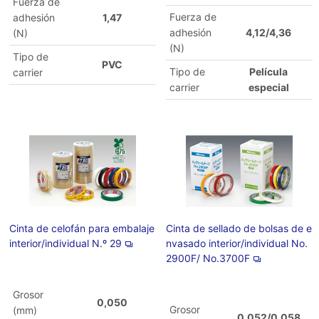
Fuerza de
Fuerza de
adhesión
1,47
adhesión
4,12/4,36
(N)
(N)
Tipo de
PVC
Tipo de
Película
carrier
carrier
especial
Cinta de celofán para embalaje
Cinta de sellado de bolsas de e
interior/individual N.º 29
nvasado interior/individual No.
2900F/ No.3700F
Grosor
0,050
Grosor
(mm)
0,052/0,058