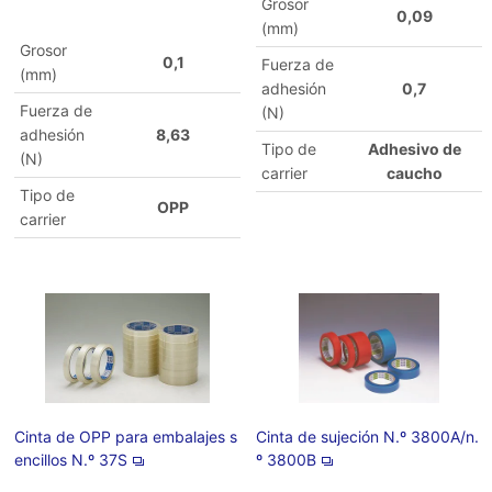
Grosor
0,09
(mm)
Grosor
0,1
Fuerza de
(mm)
adhesión
0,7
Fuerza de
(N)
adhesión
8,63
Tipo de
Adhesivo de
(N)
carrier
caucho
Tipo de
OPP
carrier
Cinta de OPP para embalajes s
Cinta de sujeción N.º 3800A/n.
encillos N.º 37S
º 3800B