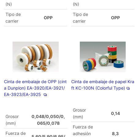
(N)
(N)
Tipo de
Tipo de
OPP
OPP
carrier
carrier
Cinta de embalaje de OPP (cint
Cinta de embalaje de papel Kra
a Dunplon) EA-3920/EA-3921/
ft KC-100N (Colorful Type)
EA-3923/EA-3925
Grosor
0,14
Grosor
0,048/0,050/0,
(mm)
(mm)
065/0,078
Fuerza de
Fuerza de
adhesión
8,3
5,60/5,90/6,95/