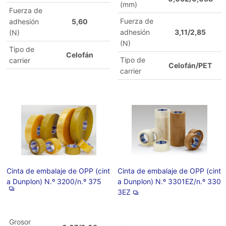
(mm)
Fuerza de
Fuerza de
adhesión
5,60
adhesión
3,11/2,85
(N)
(N)
Tipo de
Celofán
Tipo de
carrier
Celofán/PET
carrier
Cinta de embalaje de OPP (cint
Cinta de embalaje de OPP (cint
a Dunplon) N.º 3200/n.º 375
a Dunplon) N.º 3301EZ/n.º 330
3EZ
Grosor