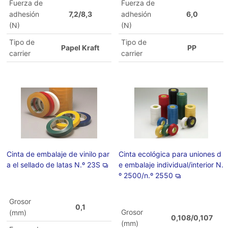
Fuerza de
Fuerza de
adhesión
7,2/8,3
adhesión
6,0
(N)
(N)
Tipo de
Tipo de
Papel Kraft
PP
carrier
carrier
Cinta de embalaje de vinilo par
Cinta ecológica para uniones d
a el sellado de latas N.º 23S
e embalaje individual/interior N.
º 2500/n.º 2550
Grosor
0,1
Grosor
(mm)
0,108/0,107
(mm)