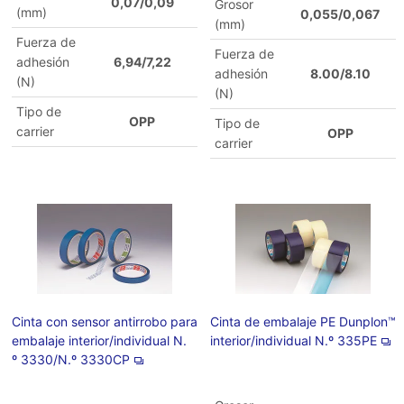
0,07/0,09
Grosor
(mm)
0,055/0,067
(mm)
Fuerza de
Fuerza de
adhesión
6,94/7,22
adhesión
8.00/8.10
(N)
(N)
Tipo de
OPP
Tipo de
carrier
OPP
carrier
Cinta con sensor antirrobo para
Cinta de embalaje PE Dunplon™
embalaje interior/individual N.
interior/individual N.º 335PE
º 3330/N.º 3330CP