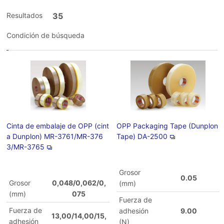
Resultados
35
Condición de búsqueda
Cinta de embalaje de OPP (cint
OPP Packaging Tape (Dunplon
a Dunplon) MR-3761/MR-376
Tape) DA-2500
3/MR-3765
Grosor
0.05
Grosor
0,048/0,062/0,
(mm)
(mm)
075
Fuerza de
Fuerza de
adhesión
9.00
13,00/14,00/15,
adhesión
(N)