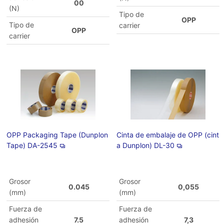
00
(N)
Tipo de
OPP
Tipo de
carrier
OPP
carrier
OPP Packaging Tape (Dunplon
Cinta de embalaje de OPP (cint
Tape) DA-2545
a Dunplon) DL-30
Grosor
Grosor
0.045
0,055
(mm)
(mm)
Fuerza de
Fuerza de
adhesión
7.5
adhesión
7,3