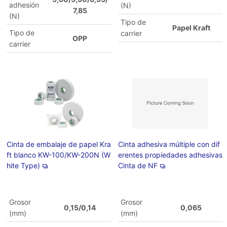
adhesión
(N)
7,85
(N)
Tipo de
Papel Kraft
Tipo de
carrier
OPP
carrier
Cinta de embalaje de papel Kra
Cinta adhesiva múltiple con dif
ft blanco KW-100/KW-200N (W
erentes propiedades adhesivas
hite Type)
Cinta de NF
Grosor
Grosor
0,15/0,14
0,065
(mm)
(mm)