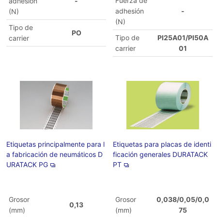
Fuerza de
adhesión
-
adhesión
-
(N)
(N)
Tipo de
PO
Tipo de
PI25A01/PI50A
carrier
carrier
01
Etiquetas principalmente para l
Etiquetas para placas de identi
a fabricación de neumáticos D
ficación generales DURATACK
URATACK PG
PT
Grosor
Grosor
0,038/0,05/0,0
0,13
(mm)
(mm)
75