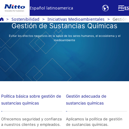
Español latinoamerica
PT
ES
Sostenibilidad
Iniciativas Medioambientales
Gestión
Gestión de Sustancias Químicas
Evitar los efectos negativos en la salud de los seres humanos, el ecosistema y el
medioambiente
Política básica sobre gestión de
Gestión adecuada de
sustancias químicas
sustancias químicas
Ofrecemos seguridad y confianza
Aplicamos la política de gestión
a nuestros clientes y empleados.
de sustancias químicas.