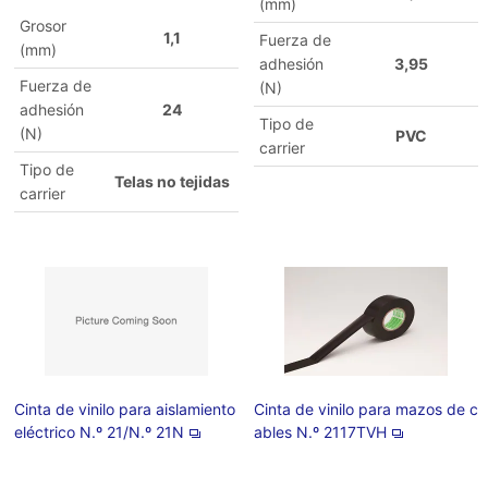
(mm)
Grosor
1,1
Fuerza de
(mm)
adhesión
3,95
Fuerza de
(N)
adhesión
24
Tipo de
(N)
PVC
carrier
Tipo de
Telas no tejidas
carrier
Cinta de vinilo para aislamiento
Cinta de vinilo para mazos de c
eléctrico N.º 21/N.º 21N
ables N.º 2117TVH