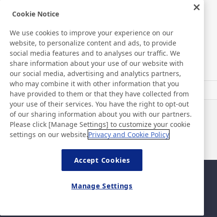
Medical Products
Cookie Notice
We use cookies to improve your experience on our
Hygiene
website, to personalize content and ads, to provide
social media features and to analyses our traffic. We
share information about your use of our website with
New Products/Technologies
our social media, advertising and analytics partners,
who may combine it with other information that you
have provided to them or that they have collected from
Flex Sensing
your use of their services. You have the right to opt-out
of our sharing information about you with our partners.
Noticias
Contacto
Please click [Manage Settings] to customize your cookie
Preguntas frecuentes
settings on our website.
Privacy and Cookie Policy
Accept Cookies
Mapa del sitio
Política del sitio
Manage Settings
Política de privacidad
Política de seguridad de la
información básica
©Nitto Denko Corporation. 2024 All rights reserved.
Contacto