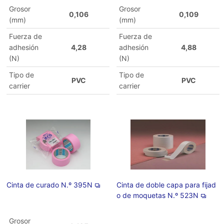
Grosor
Grosor
0,106
0,109
(mm)
(mm)
Fuerza de
Fuerza de
adhesión
4,28
adhesión
4,88
(N)
(N)
Tipo de
Tipo de
PVC
PVC
carrier
carrier
Cinta de curado N.º 395N
Cinta de doble capa para fijad
o de moquetas N.º 523N
Grosor