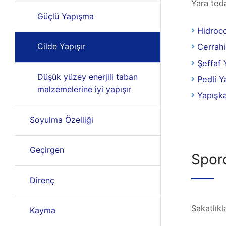
Yara ted
Güçlü Yapışma
Hidroco
Cilde Yapışır
Cerrahi
Şeffaf 
Düşük yüzey enerjili taban
Pedli Y
malzemelerine iyi yapışır
Yapışk
Soyulma Özelliği
Geçirgen
Sporc
Direnç
Sakatlıkl
Kayma