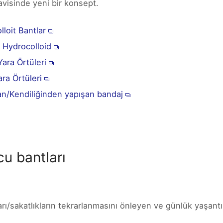
avisinde yeni bir konsept.
lloit Bantlar
 Hydrocolloid
Yara Örtüleri
ara Örtüleri
an/Kendiliğinden yapışan bandaj
u bantları
arı/sakatlıkların tekrarlanmasını önleyen ve günlük yaşant