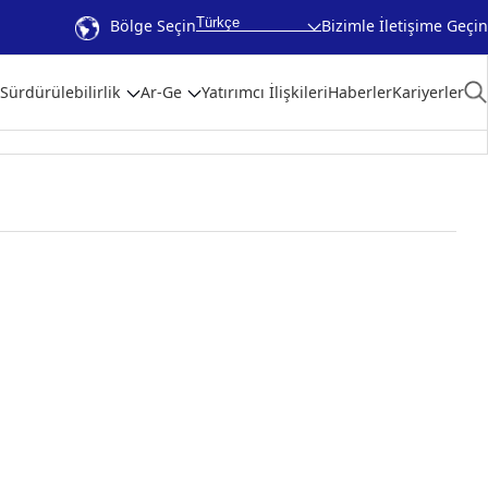
Türkçe
Bölge Seçin
Bizimle İletişime Geçin
Sürdürülebilirlik
Ar-Ge
Yatırımcı İlişkileri
Haberler
Kariyerler