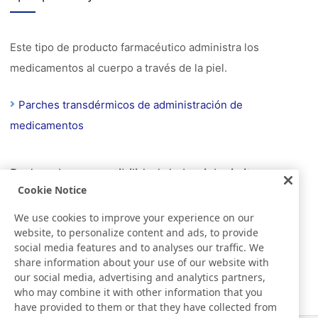
Este tipo de producto farmacéutico administra los
medicamentos al cuerpo a través de la piel.
Parches transdérmicos de administración de
medicamentos
Reduce la susceptibilidad de la piel a irritarse
Cookie Notice
We use cookies to improve your experience on our
Cinta adhesiva para almohadillas térmicas, para aplicar
website, to personalize content and ads, to provide
directamente sobre la piel.
social media features and to analyses our traffic. We
share information about your use of our website with
our social media, advertising and analytics partners,
NITOFIT
who may combine it with other information that you
have provided to them or that they have collected from