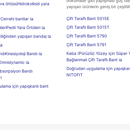
dokumalar gibi yapışması güç ola
ara örtüsüHidrokolloid yara
yapışan ürünlerin geniş bir çeşitlil
Çift Taraflı Bant 5015E
rCerrahi bantlar
Çift Taraflı Bant 5015T
leriPedli Yara Örtüleri
Çift Taraflı Bant 5790
iliğinden yapışan bandaj
Çift Taraflı Bant 5791
Kaba (Pürüzlü) Yüzey için Süper
ndıKinesiyoloji Bandı
Bağlanmalı Çift Taraflı Bant
Omnidynamic
Doğrudan uygulama için yapışkan
bsorpsiyon Bandı
NITOFIT
ı
lama için yapışkanlı bant