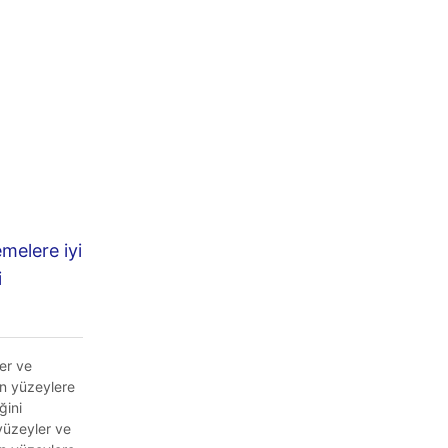
melere iyi
i
er ve
n yüzeylere
ğini
 yüzeyler ve