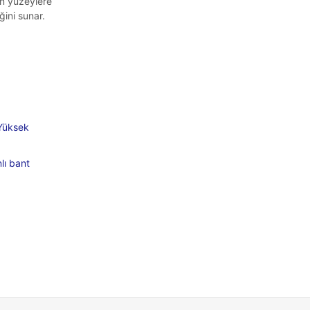
n yüzeylere
iğini sunar.
 Yüksek
lı bant