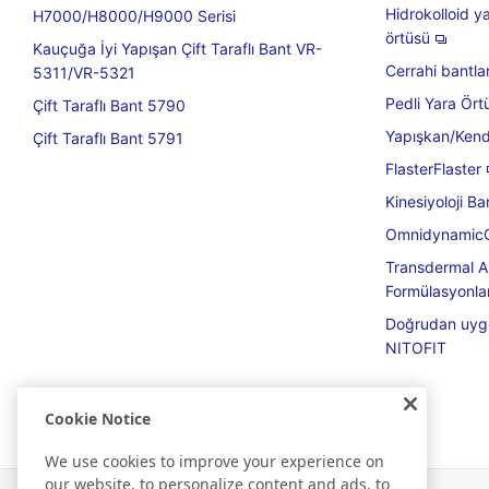
Hidrokolloid y
H7000/H8000/H9000 Serisi
örtüsü
Kauçuğa İyi Yapışan Çift Taraflı Bant VR-
Cerrahi bantla
5311/VR-5321
Pedli Yara Örtü
Çift Taraflı Bant 5790
Yapışkan/Kend
Çift Taraflı Bant 5791
FlasterFlaster
Kinesiyoloji Ba
Omnidynamic
Transdermal A
Formülasyonlar
Doğrudan uygu
NITOFIT
Cookie Notice
We use cookies to improve your experience on
our website, to personalize content and ads, to