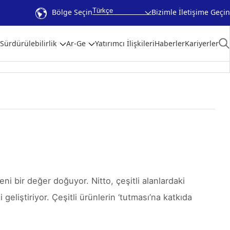
Türkçe
Bölge Seçin
Bizimle İletişime Geçin
Sürdürülebilirlik
Ar-Ge
Yatırımcı İlişkileri
Haberler
Kariyerler
eni bir değer doğuyor. Nitto, çeşitli alanlardaki
geliştiriyor. Çeşitli ürünlerin ‘tutması’na katkıda