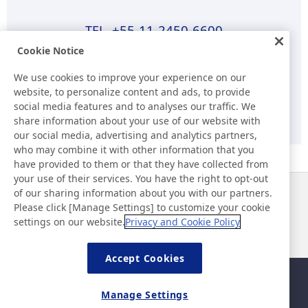
+55-11-2450-6600
Cookie Notice
Horario laboral (Brasil)
8:00-17:00 (excepto sábados, domingos y fiestas nacionales)
We use cookies to improve your experience on our
website, to personalize content and ads, to provide
social media features and to analyses our traffic. We
E-mail
share information about your use of our website with
our social media, advertising and analytics partners,
who may combine it with other information that you
have provided to them or that they have collected from
your use of their services. You have the right to opt-out
of our sharing information about you with our partners.
Noticias
Contacto
Please click [Manage Settings] to customize your cookie
Preguntas frecuentes
settings on our website.
Privacy and Cookie Policy
Accept Cookies
Mapa del sitio
Política del sitio
Manage Settings
Política de privacidad
Política de seguridad de la