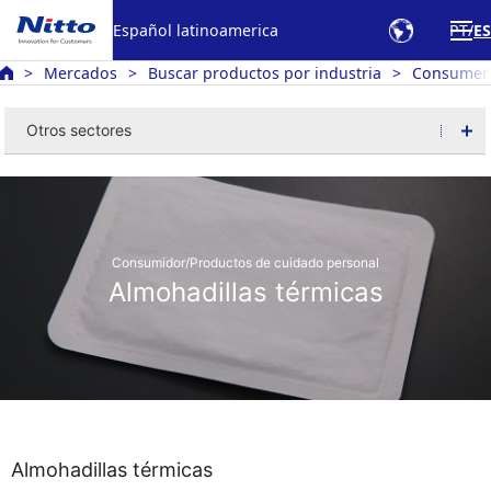
Español latinoamerica
PT
ES
Mercados
Buscar productos por industria
Consumer/
Otros sectores
Consumidor/Productos de cuidado personal
Almohadillas térmicas
Almohadillas térmicas