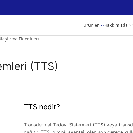
Ürünler
Hakkımızda
Ulaştırma Eklentileri
emleri (TTS)
TTS nedir?
Transdermal Tedavi Sistemleri (TTS) veya transde
dağıtır. TTS, birçok avantajı olan son derece kull