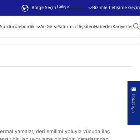
Türkçe
Bölge Seçin
Bizimle İletişime Geçin
Sürdürülebilirlik
Ar-Ge
Yatırımcı İlişkileri
Haberler
Kariyerler
İrtibat için
rmal yamalar, deri emilimi yoluyla vücuda ilaç
anışlı bir ilaç uygulama biçimidir. Yararlarından