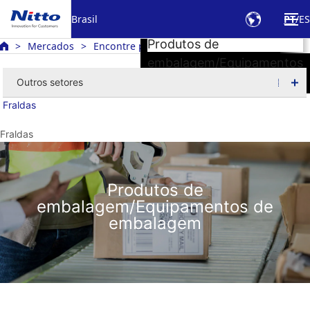
Brasil
PT
ES
Produtos de
Mercados
Encontre produtos por indústria
Fita de 
embalagem/Equipamentos
de embalagem
Outros setores
Fraldas
Fraldas
Produtos de
embalagem/Equipamentos de
embalagem