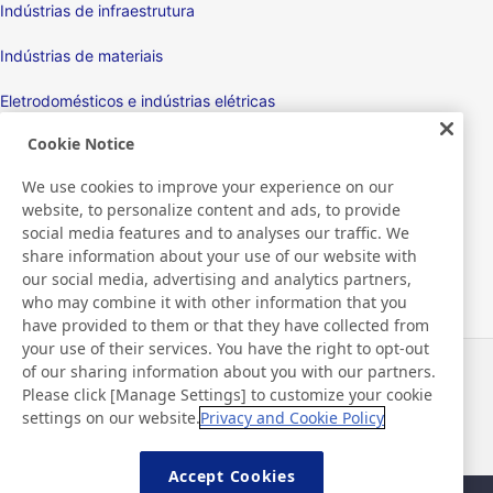
Indústrias de infraestrutura
Indústrias de materiais
Eletrodomésticos e indústrias elétricas
Cookie Notice
Monitores
We use cookies to improve your experience on our
Dispositivos eletrônicos
website, to personalize content and ads, to provide
social media features and to analyses our traffic. We
Médico
share information about your use of our website with
our social media, advertising and analytics partners,
Produtos de embalagem/Mquinas de empacotamento
who may combine it with other information that you
have provided to them or that they have collected from
Produtos de consumo/Produtos de cuidados pessoais
your use of their services. You have the right to opt-out
of our sharing information about you with our partners.
Notícias
Contato
Please click [Manage Settings] to customize your cookie
Perguntas frequentes
settings on our website.
Privacy and Cookie Policy
Accept Cookies