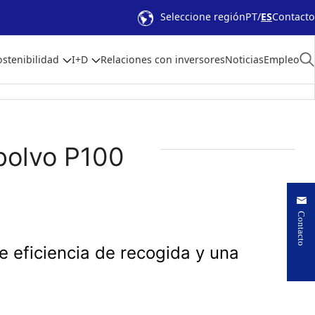
Seleccione región
PT
ES
Contacto
ostenibilidad
I+D
Relaciones con inversores
Noticias
Empleo
ipolvo P100
Contacto
e eficiencia de recogida y una