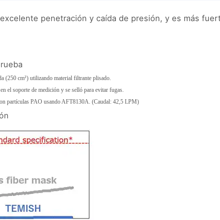
celente penetración y caída de presión, y es más fuerte y
prueba
 (250 cm²) utilizando material filtrante plisado.
en el soporte de medición y se selló para evitar fugas.
ó con partículas PAO usando AFT8130A. (Caudal: 42,5 LPM)
ón