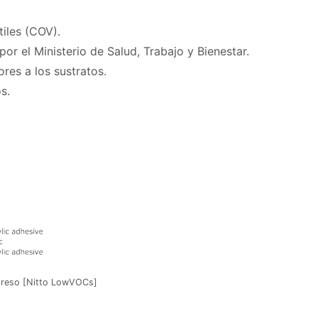
ilo.
átiles (COV).
r el Ministerio de Salud, Trabajo y Bienestar.
res a los sustratos.
puma, metal y plásticos.
impreso [Nitto LowVOCs]