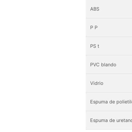
ABS
P P
PS t
PVC blando
Vidrio
Espuma de polieti
Espuma de uretano