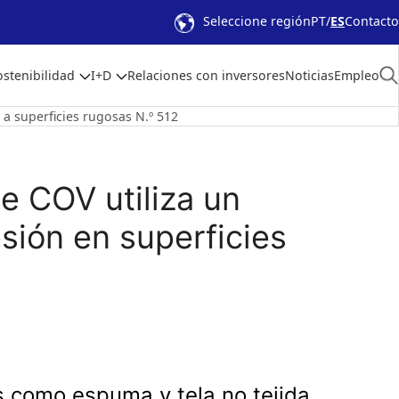
Seleccione región
PT
ES
Contacto
ostenibilidad
I+D
Relaciones con inversores
Noticias
Empleo
 a superficies rugosas N.º 512
e COV utiliza un
sión en superficies
s como espuma y tela no tejida