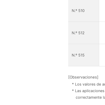
N.º 510
N.º 512
N.º 515
[Observaciones]
* Los valores de a
* Las aplicacione
correctamente la 