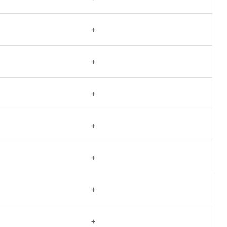
+
+
+
+
+
+
+