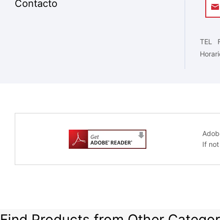
Contacto
TEL
Horari
Adobe
If no
Find Products from Other Categor