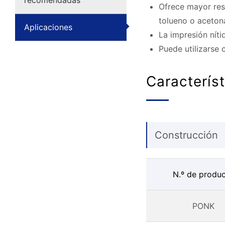
recomendadas
Ofrece mayor resi
tolueno o aceton
Aplicaciones
La impresión nít
Puede utilizarse 
Caracterís
Construcción
N.º de produ
PONK