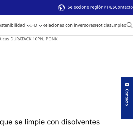
Seleccione región
PT
ES
Contacto
ostenibilidad
I+D
Relaciones con inversores
Noticias
Empleo
ísticas DURATACK 10PN, PONK
Contacto
que se limpie con disolventes