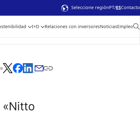
Seleccione región
PT
ES
Contacto
ostenibilidad
I+D
Relaciones con inversores
Noticias
Empleo
re
 «Nitto