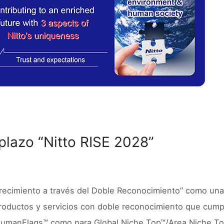
plazo “Nitto RISE 2028”
recimiento a través del Doble Reconocimiento” como una 
productos y servicios con doble reconocimiento que cump
HumanFlags™ como para Global Niche Top™/Area Niche Top