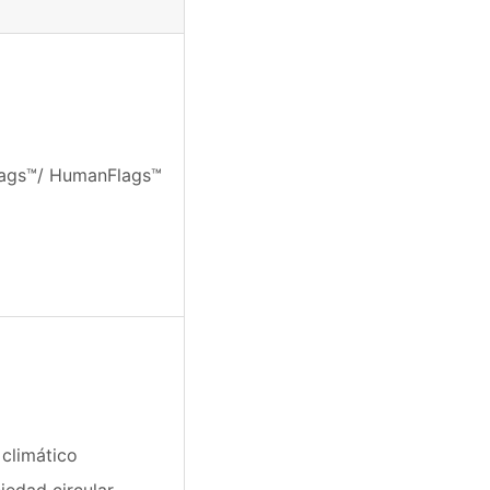
lags™/ HumanFlags™
climático