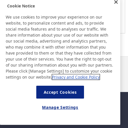
Notice
Cookie Notice
Here is the information at the release day. This information
may be different from the information at other medias.
We use cookies to improve your experience on our
website, to personalize content and ads, to provide
Please be forewarned.
social media features and to analyses our traffic. We
share information about your use of our website with
our social media, advertising and analytics partners,
who may combine it with other information that you
have provided to them or that they have collected from
your use of their services. You have the right to opt-out
of our sharing information about you with our partners.
Noticias
Contacto
Please click [Manage Settings] to customize your cookie
Preguntas frecuentes
settings on our website.
Privacy and Cookie Policy
Accept Cookies
Mapa del sitio
Política del sitio
Manage Settings
Política de privacidad
Política de seguridad de la
información básica
©Nitto Denko Corporation. 2026 All rights reserved.