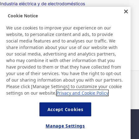
Industria eléctrica y de electrodomésticos
Cookie Notice
Pantallas
We use cookies to improve your experience on our
Aparatos electrónicos
website, to personalize content and ads, to provide
social media features and to analyses our traffic. We
Médico
share information about your use of our website with
our social media, advertising and analytics partners,
Productos y máquinas de embalaje
who may combine it with other information that you
have provided to them or that they have collected from
Artículos de consumo / Productos de cuidado personal
your use of their services. You have the right to opt-out
of our sharing information about you with our partners.
Noticias
Contacto
Please click [Manage Settings] to customize your cookie
Preguntas frecuentes
settings on our website.
Privacy and Cookie Policy
Accept Cookies
Mapa del sitio
Política del sitio
Manage Settings
Política de privacidad
Política de seguridad de la
información básica