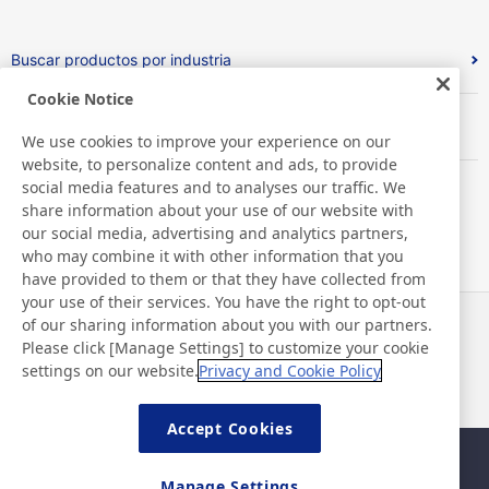
Buscar productos por industria
Cookie Notice
Buscar productos por función
We use cookies to improve your experience on our
website, to personalize content and ads, to provide
social media features and to analyses our traffic. We
share information about your use of our website with
our social media, advertising and analytics partners,
who may combine it with other information that you
have provided to them or that they have collected from
your use of their services. You have the right to opt-out
of our sharing information about you with our partners.
Noticias
Contacto
Please click [Manage Settings] to customize your cookie
Preguntas frecuentes
settings on our website.
Privacy and Cookie Policy
Accept Cookies
Mapa del sitio
Política del sitio
Manage Settings