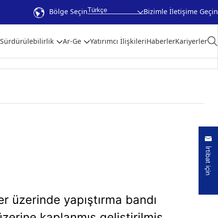
Türkçe
Bölge Seçin
Bizimle İletişime Geçin
Sürdürülebilirlik
Ar-Ge
Yatırımcı İlişkileri
Haberler
Kariyerler
İrtibat için
ler üzerinde yapıştırma bandı
üzerine kaplanmış geliştirilmiş