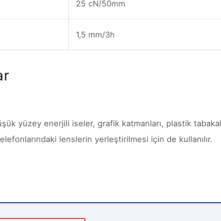
25 cN/50mm
1,5 mm/3h
ar
ük yüzey enerjili iseler, grafik katmanları, plastik tabakalar
efonlarındaki lenslerin yerleştirilmesi için de kullanılır.