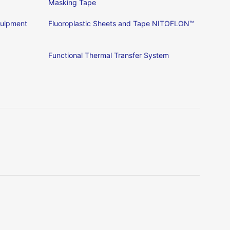
Masking Tape
Equipment
Fluoroplastic Sheets and Tape NITOFLON™
Functional Thermal Transfer System