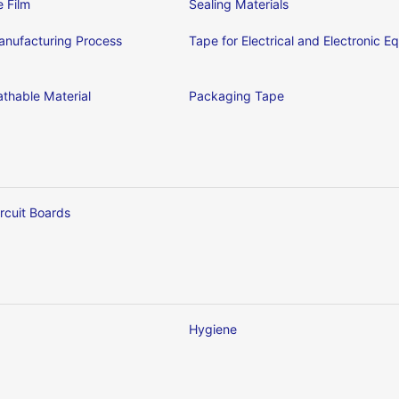
e Film
Sealing Materials
nufacturing Process
Tape for Electrical and Electronic 
thable Material
Packaging Tape
ircuit Boards
Hygiene