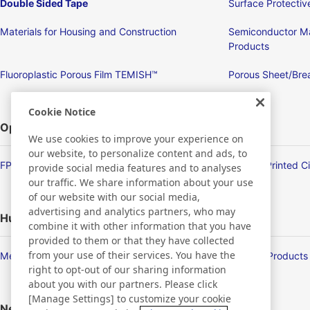
Double Sided Tape
Surface Protectiv
Materials for Housing and Construction
Semiconductor Ma
Products
Fluoroplastic Porous Film TEMISH™
Porous Sheet/Brea
Cookie Notice
Optronics
We use cookies to improve your experience on
our website, to personalize content and ads, to
FPD/Touch Panel Related Products
Flexible Printed C
provide social media features and to analyses
our traffic. We share information about your use
of our website with our social media,
advertising and analytics partners, who may
Human Life
combine it with other information that you have
provided to them or that they have collected
from your use of their services. You have the
Membrane Products
Medical Products
right to opt-out of our sharing information
about you with our partners. Please click
[Manage Settings] to customize your cookie
New Products/Technologies