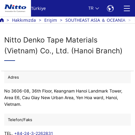
Türkiye
TR
Hakkımızda
Erişim
SOUTHEAST ASIA ＆ OCEANIA
Nitto Denko Tape Materials
(Vietnam) Co., Ltd. (Hanoi Branch)
Adres
No 3606-08, 36th Floor, Keangnam Hanoi Landmark Tower,
Area E6, Cau Giay New Urban Area, Yen Hoa ward, Hanoi,
Vietnam.
Telefon/Faks
TEL.
+84-24-3-2262831