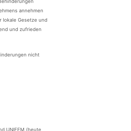
 Behinderungen
ernehmens annehmen
r lokale Gesetze und
lend und zufrieden
ehinderungen nicht
und UNIFEM (heute