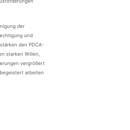
rausforderungen
unigung der
rechtigung und
d stärken den PDCA-
en starken Willen,
derungen vergrößert
 begeistert arbeiten