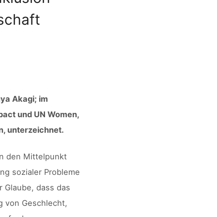
schaft
ya Akagi; im
ompact und UN Women,
n, unterzeichnet.
n den Mittelpunkt
ng sozialer Probleme
er Glaube, dass das
ig von Geschlecht,