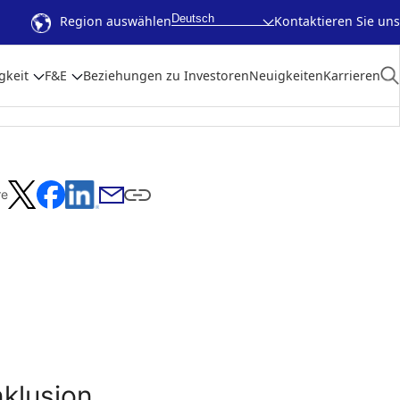
Deutsch
Region auswählen
Kontaktieren Sie uns
gkeit
F&E
Beziehungen zu Investoren
Neuigkeiten
Karrieren
re
nklusion