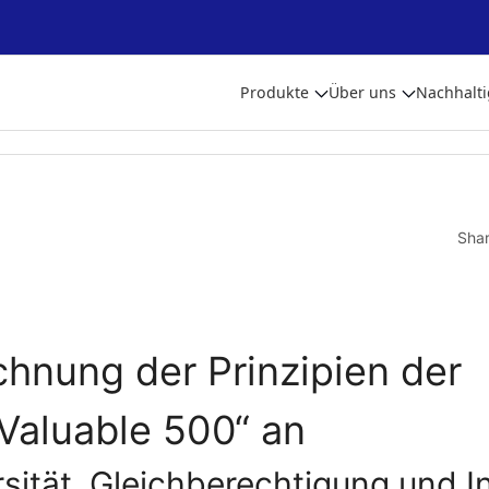
Produkte
Über uns
Nachhalti
Sha
chnung der Prinzipien der
Valuable 500“ an
sität, Gleichberechtigung und I