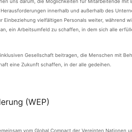
en uns darum, die Möglichkeiten für Mitarbeitende mit
ie Herausforderungen innerhalb und außerhalb des Unt
 Einbeziehung vielfältigen Personals weiter, während wi
n, ein Arbeitsumfeld zu schaffen, in dem sich alle erfül
er inklusiven Gesellschaft beitragen, die Menschen mit B
ft eine Zukunft schaffen, in der alle gedeihen.
rderung (WEP)
0 gemeinsam vom Global Compact der Vereinten Nationen 