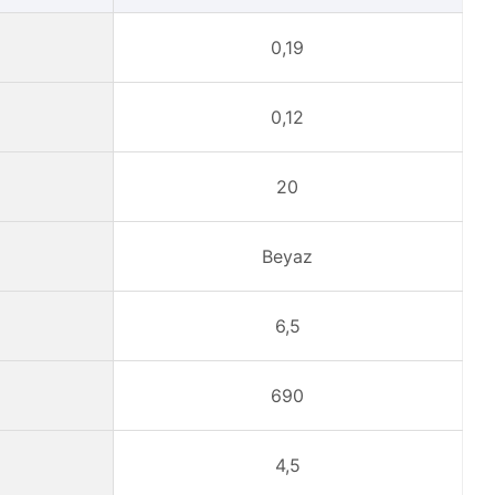
0,19
0,12
20
Beyaz
6,5
690
4,5