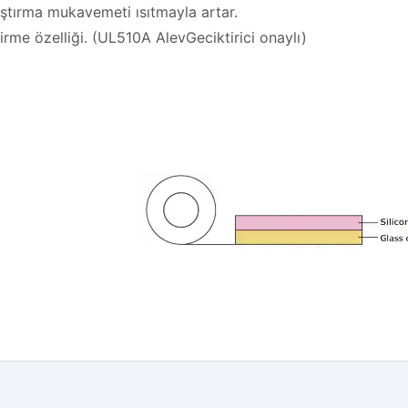
pıştırma mukavemeti ısıtmayla artar.
irme özelliği. (UL510A AlevGeciktirici onaylı)