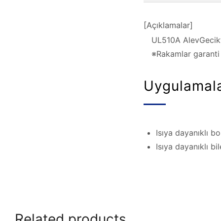
[Açıklamalar]
UL510A AlevGecik
※Rakamlar garanti 
Uygulamal
Isıya dayanıklı b
Isıya dayanıklı bi
Related products