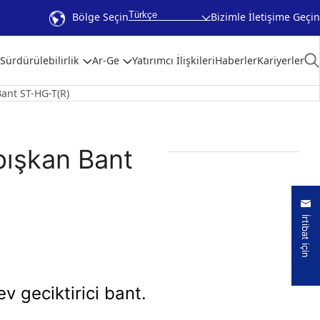
Türkçe
Bölge Seçin
Bizimle İletişime Geçin
Sürdürülebilirlik
Ar-Ge
Yatırımcı İlişkileri
Haberler
Kariyerler
ant ST-HG-T(R)
pışkan Bant
İrtibat için
v geciktirici bant.