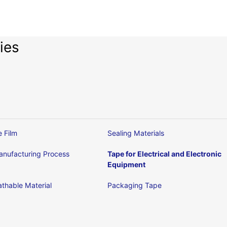
ies
e Film
Sealing Materials
nufacturing Process
Tape for Electrical and Electronic
Equipment
thable Material
Packaging Tape