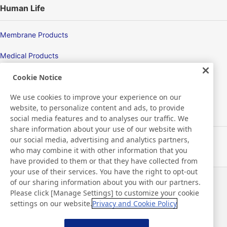
Human Life
Membrane Products
Medical Products
Hygiene
Cookie Notice
We use cookies to improve your experience on our
website, to personalize content and ads, to provide
New Products/Technologies
social media features and to analyses our traffic. We
share information about your use of our website with
our social media, advertising and analytics partners,
Flex Sensing
who may combine it with other information that you
have provided to them or that they have collected from
Electric Debonding Tape
your use of their services. You have the right to opt-out
of our sharing information about you with our partners.
Haberler
İletişim
Please click [Manage Settings] to customize your cookie
SSS
settings on our website.
Privacy and Cookie Policy