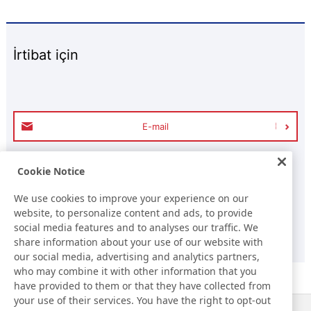
İrtibat için
E-mail
Cookie Notice
+90-212-886 90 40
TEL
We use cookies to improve your experience on our
Çalışma saatleri (Türkiye saati ile) 8:00-17:30 (Cumartesi,
website, to personalize content and ads, to provide
Pazar ve Tatil Günleri Hariç)
social media features and to analyses our traffic. We
share information about your use of our website with
our social media, advertising and analytics partners,
who may combine it with other information that you
have provided to them or that they have collected from
your use of their services. You have the right to opt-out