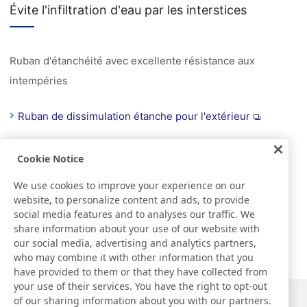
Évite l'infiltration d'eau par les interstices
Ruban d'étanchéité avec excellente résistance aux
intempéries
Ruban de dissimulation étanche pour l'extérieur
Cookie Notice
Protèges les blessures de l'eau
We use cookies to improve your experience on our
website, to personalize content and ads, to provide
Pansement qui peut être utilisé facilement.
social media features and to analyses our traffic. We
share information about your use of our website with
our social media, advertising and analytics partners,
Pansement imperméable
who may combine it with other information that you
have provided to them or that they have collected from
your use of their services. You have the right to opt-out
of our sharing information about you with our partners.
Actualités
Contact