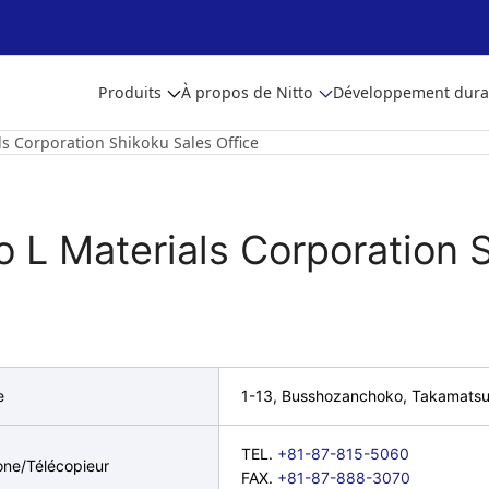
Produits
À propos de Nitto
Développement dura
ls Corporation Shikoku Sales Office
o L Materials Corporation 
e
1-13, Busshozanchoko, Takamats
TEL.
+81-87-815-5060
one/Télécopieur
FAX.
+81-87-888-3070