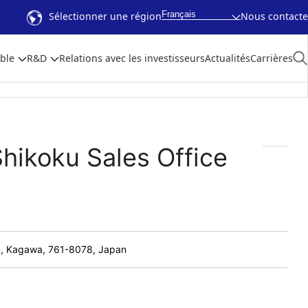
Français
Sélectionner une région
Nous contacte
ble
R&D
Relations avec les investisseurs
Actualités
Carrières
Shikoku Sales Office
u, Kagawa, 761-8078, Japan