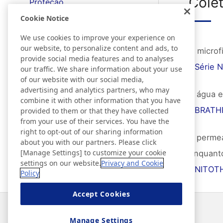
Colet
Proteção
Cookie Notice
Prevenção
We use cookies to improve your experience on
our website, to personalize content and ads, to
O microf
provide social media features and to analyses
Cuidado
Série N
our traffic. We share information about your use
of our website with our social media,
advertising and analytics partners, who may
Isolamento
A água e
combine it with other information that you have
BRATH
provided to them or that they have collected
from your use of their services. You have the
right to opt-out of our sharing information
A permea
about you with our partners. Please click
[Manage Settings] to customize your cookie
enquanto
settings on our website.
Privacy and Cookie
NITOT
Policy
Accept Cookies
Notícias
Contato
Perguntas frequentes
Manage Settings