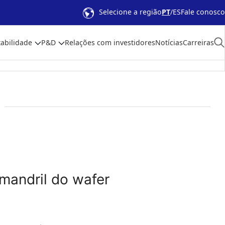
Selecione a região
PT
ES
Fale conosco
abilidade
P&D
Relações com investidores
Notícias
Carreiras
mandril do wafer