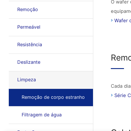
O wafer 
Remoção
equipam
Wafer 
Permeável
Resistência
Remov
Deslizante
Limpeza
Cada dia
Série
Remoção de corpo estranho
Filtragem de água