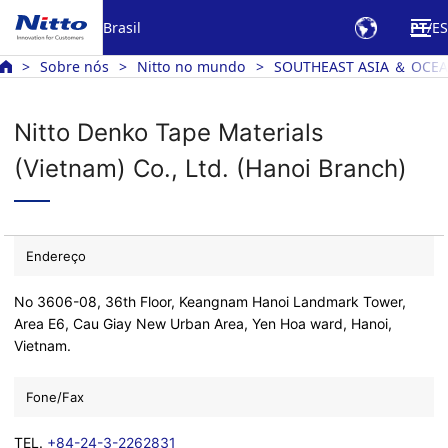
Brasil
PT
ES
Sobre nós
Nitto no mundo
SOUTHEAST ASIA ＆ OCE
Nitto Denko Tape Materials
(Vietnam) Co., Ltd. (Hanoi Branch)
Endereço
No 3606-08, 36th Floor, Keangnam Hanoi Landmark Tower,
Area E6, Cau Giay New Urban Area, Yen Hoa ward, Hanoi,
Vietnam.
Fone/Fax
TEL.
+84-24-3-2262831